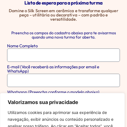
Lista de espera para a próxima turma
Domine o Silk Screen em cerâmica e transforme qualquer
peça – utilitária ou decorativa – com padrão e
versatilidade.
Preencha os campos do cadastro abaixo para te avisarmos
quando uma nova turma for aberta.
Nome Completo
E-mail (Você receberá as informações por email e
WhatsApp)
Whatsapp (Preencha conforme o modelo abaixo)
Valorizamos sua privacidade
Utilizamos cookies para aprimorar sua experiência de
QUERO ENTRAR NA LISTA
navegação, exibir anúncios ou conteúdo personalizado e
analisar nosso tráfego. Ao clicar em “Aceitar todos”, você