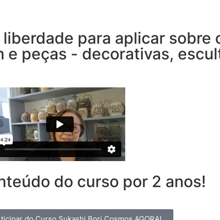
 liberdade para aplicar sobre 
e peças - decorativas, escul
nteúdo do curso por 2 anos!
ticipar do Curso Sukashi Bori Cosmos AGORA!