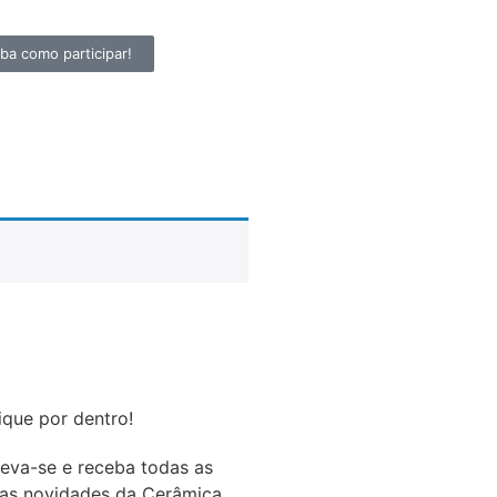
ba como participar!
ique por dentro!
reva-se e receba todas as
as novidades da Cerâmica