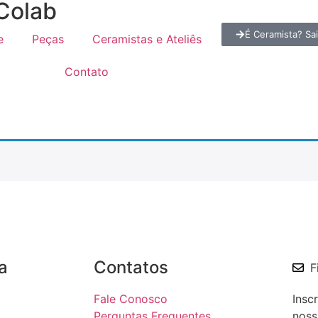
Colab
É Ceramista? Sai
e
Peças
Ceramistas e Ateliês
Contato
a
Contatos
F
Fale Conosco
Insc
Perguntas Frequentes
noss