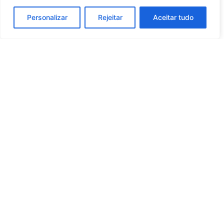
Pratos – Tania de Chiaro
Pratos – Maria das
Personalizar
Rejeitar
Aceitar tudo
Graças Andrade
VER DETALHES DA PEÇA
VER DETALHES DA PEÇA
Vasos – Yáskara Barrilli
Mari Oliveira – Pratos
VER DETALHES DA PEÇA
VER DETALHES DA PEÇA
Pratos – Ude Lorenzetti
Pratos – Andrea Cordeiro
VER DETALHES DA PEÇA
VER DETALHES DA PEÇA