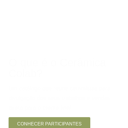
O que é o Cerâmica
Colab?
Um catálogo que reune ceramistas para
divulgação dos seus trabalhos e vendas
direta para o cliente final.
CONHECER PARTICIPANTES