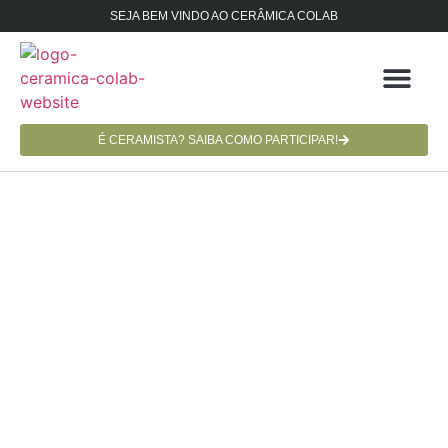
SEJA BEM VINDO AO CERÂMICA COLAB
É CERAMISTA? SAIBA COMO PARTICIPAR!
CERAMISTAS E AT