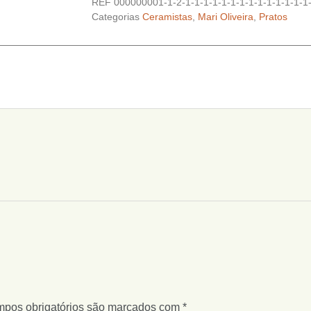
REF
000000001-1-2-1-1-1-1-1-1-1-1-1-1-1-1-1-1-
Categorias
Ceramistas
,
Mari Oliveira
,
Pratos
pos obrigatórios são marcados com
*